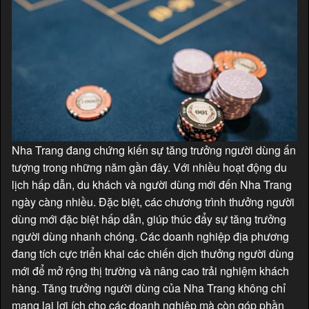
Nha Trang đang chứng kiến sự tăng trưởng người dùng ấn
tượng trong những năm gần đây. Với nhiều hoạt động du
lịch hấp dẫn, du khách và người dùng mới đến Nha Trang
ngày càng nhiều. Đặc biệt, các chương trình thưởng người
dùng mới đặc biệt hấp dẫn, giúp thúc đẩy sự tăng trưởng
người dùng nhanh chóng. Các doanh nghiệp địa phương
đang tích cực triển khai các chiến dịch thưởng người dùng
mới để mở rộng thị trường và nâng cao trải nghiệm khách
hàng. Tăng trưởng người dùng của Nha Trang không chỉ
mang lại lợi ích cho các doanh nghiệp mà còn góp phần