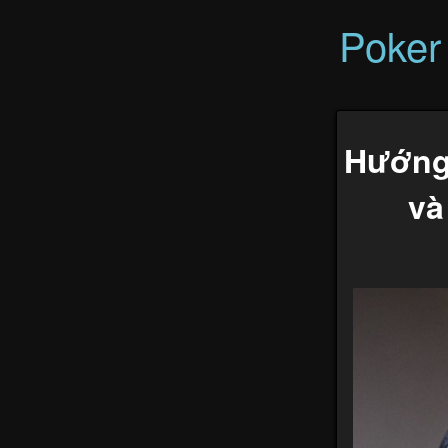
Poker
Hướng 
và