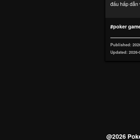
đấu hấp dẫn 
#poker game 
Published: 202
Updated: 2026-
@2026 Poke